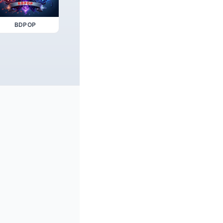
BDPOP