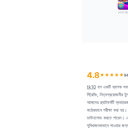
tk10 স্ক্
4.8
★
★
★
★
★
94
tk10
হল একটি ব্যাপক সফটও
স্ট্রিমিং, নিত্যপ্রয়োজনীয
আমাদের প্ল্যাটফর্মটি ব্যবহ
কঠোরভাবে পরীক্ষা করা হয়
ডাউনলোড করতে পারেন। এর ব্
সুবিধাজনকভাবে পাওয়ার জন