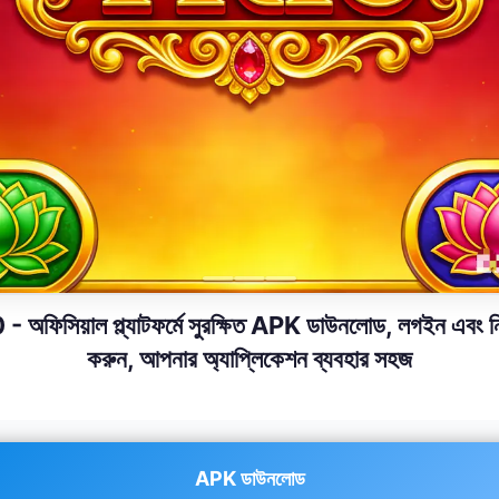
- অফিসিয়াল প্ল্যাটফর্মে সুরক্ষিত APK ডাউনলোড, লগইন এবং ন
করুন, আপনার অ্যাপ্লিকেশন ব্যবহার সহজ
APK ডাউনলোড