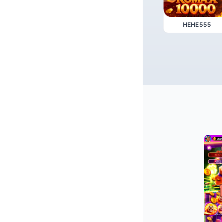
HEHE555