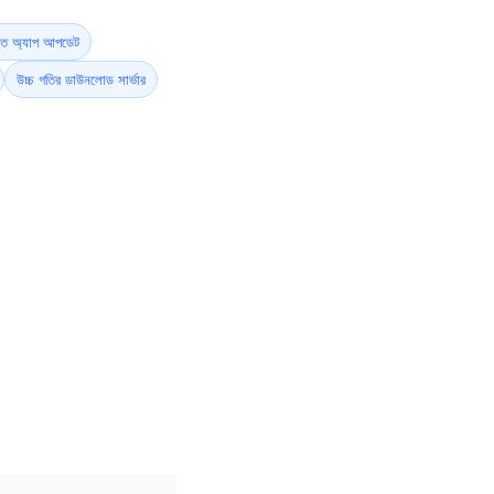
্রুত অ্যাপ আপডেট
উচ্চ গতির ডাউনলোড সার্ভার