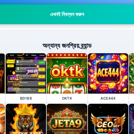
এখনই নিবন্ধন করুন
অন্যান্য জনপ্রিয় ব্র্যান্ড
BD188
OKTK
ACE444