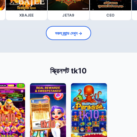
XBAJEE
JETA9
CEO
সকল ব্র্যান্ড দেখুন →
স্ক্রিনশট tk10