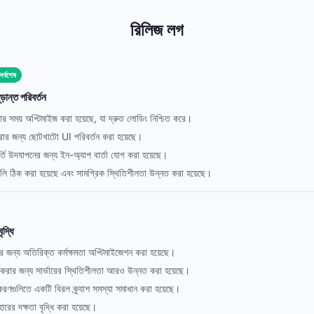
রিলিজ লগ
সর্বশেষ
ূড়ান্ত পরিবর্তন
়ার সময় অপ্টিমাইজ করা হয়েছে, যা দ্রুত লোডিং নিশ্চিত করে।
ার জন্য ছোটখাটো UI পরিবর্তন করা হয়েছে।
পূর্তি উদযাপনের জন্য ইন-অ্যাপ বার্তা যোগ করা হয়েছে।
গগুলি ঠিক করা হয়েছে এবং সামগ্রিক স্থিতিশীলতা উন্নত করা হয়েছে।
ৃদ্ধি
জন্য অতিরিক্ত কর্মক্ষমতা অপ্টিমাইজেশন করা হয়েছে।
না করার জন্য সার্ভারের স্থিতিশীলতা আরও উন্নত করা হয়েছে।
 সংস্করণগুলিতে একটি বিরল ক্র্যাশ সমস্যা সমাধান করা হয়েছে।
হারের দক্ষতা বৃদ্ধি করা হয়েছে।