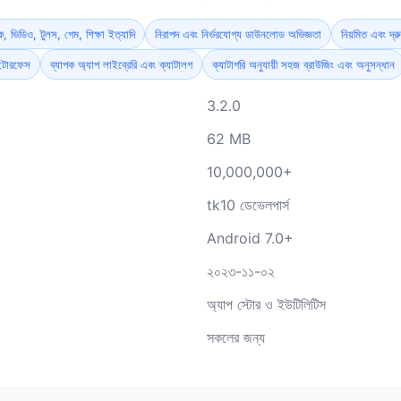
, ভিডিও, টুলস, গেম, শিক্ষা ইত্যাদি
নিরাপদ এবং নির্ভরযোগ্য ডাউনলোড অভিজ্ঞতা
নিয়মিত এবং দ
ন্টারফেস
ব্যাপক অ্যাপ লাইব্রেরি এবং ক্যাটালগ
ক্যাটাগরি অনুযায়ী সহজ ব্রাউজিং এবং অনুসন্ধান
3.2.0
62 MB
10,000,000+
tk10 ডেভেলপার্স
Android 7.0+
২০২৩-১১-০২
অ্যাপ স্টোর ও ইউটিলিটিস
সকলের জন্য