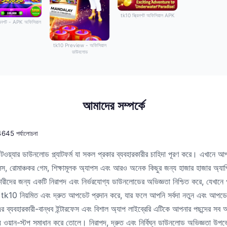
tk10 স্ক্রিনশট অফিসিয়াল APK
রিনশট - APK অফিসিয়াল
tk10 Preview - অফিসিয়াল
ডাউনলোড
আমাদের সম্পর্কে
645 পর্যালোচনা
য়্যার ডাউনলোড প্ল্যাটফর্ম যা সকল প্রকার ব্যবহারকারীর চাহিদা পূরণ করে। এখানে আপ
় টুলস, রোমাঞ্চকর গেম, শিক্ষামূলক অ্যাপস এবং আরও অনেক কিছুর জন্য হাজার হাজার অ্যা
ারকারীদের জন্য একটি নিরাপদ এবং নির্ভরযোগ্য ডাউনলোডের অভিজ্ঞতা নিশ্চিত করে, যেখানে 
। tk10 নিয়মিত এবং দ্রুত আপডেট প্রদান করে, যার ফলে আপনি সর্বদা নতুন এবং আপড
যবহারকারী-বান্ধব ইন্টারফেস এবং বিশাল অ্যাপ লাইব্রেরি এটিকে আপনার পছন্দের সব অ
্য ওয়ান-স্টপ সমাধান করে তোলে। নিরাপদ, দ্রুত এবং নির্বিঘ্ন ডাউনলোড অভিজ্ঞতা উ