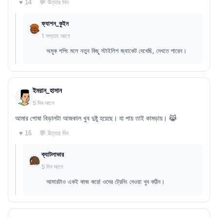
💬 উত্তর দিন
♥ 14
ফ্যাশন_কুইন
1 সপ্তাহ আগে
অমুক শপিং মলে নতুন কিছু স্টাইলিশ জ্যাকেট দেখেছি, দেখতে পারেন।
ইমরান_হাসান
5 দিন আগে
আমার পোষা বিড়ালটা আজকাল খুব দুষ্টু হয়েছে। যা পায় তাই কামড়ায়। 😹
💬 উত্তর দিন
♥ 16
ক্যাটলাভার
5 দিন আগে
আমারটাও একই কাজ করে! ওদের ট্রেনিং দেওয়া খুব কঠিন।