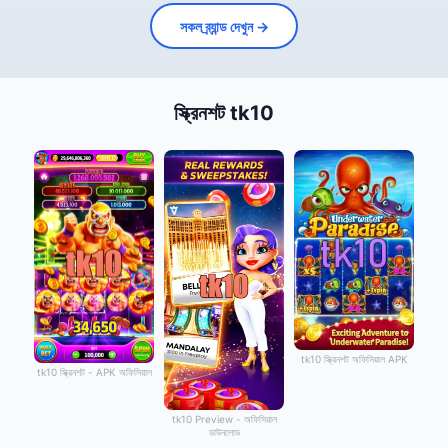
সকল ব্র্যান্ড দেখুন →
স্ক্রিনশট tk10
tk10 স্ক্রিনশট অফিসিয়াল APK
tk10 স্ক্রিনশট - APK অফিসিয়াল
tk10 Preview - অফিসিয়াল
ডাউনলোড