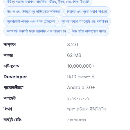
বিভিন্ন ধরণের অ্যাপস: সামাজিক, ভিডিও, টুলস, গেম, শিক্ষা ইত্যাদি
নিরাপদ এবং নির্ভরযোগ্য ডাউনলোড অভিজ্ঞতা
নিয়মিত এবং দ্রুত অ্যাপ আপডেট
ব্যবহারকারী-বান্ধব এবং সহজ ইন্টারফেস
ব্যাপক অ্যাপ লাইব্রেরি এবং ক্যাটালগ
ক্যাটাগরি অনুযায়ী সহজ ব্রাউজিং এবং অনুসন্ধান
উচ্চ গতির ডাউনলোড সার্ভার
সংস্করণ
3.2.0
আকার
62 MB
ডাউনলোড
10,000,000+
Developer
tk10 ডেভেলপার্স
প্রয়োজনীয়তা
Android 7.0+
আপডেট
২০২৩-১১-০২
বিভাগ
অ্যাপ স্টোর ও ইউটিলিটিস
কনটেন্ট রেটিং
সকলের জন্য