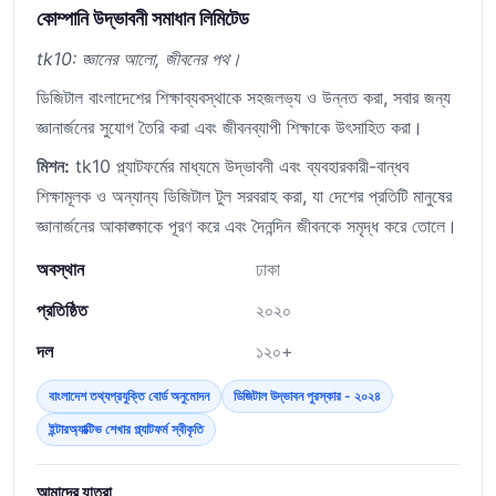
কোম্পানি উদ্ভাবনী সমাধান লিমিটেড
tk10: জ্ঞানের আলো, জীবনের পথ।
ডিজিটাল বাংলাদেশের শিক্ষাব্যবস্থাকে সহজলভ্য ও উন্নত করা, সবার জন্য
জ্ঞানার্জনের সুযোগ তৈরি করা এবং জীবনব্যাপী শিক্ষাকে উৎসাহিত করা।
মিশন:
tk10 প্ল্যাটফর্মের মাধ্যমে উদ্ভাবনী এবং ব্যবহারকারী-বান্ধব
শিক্ষামূলক ও অন্যান্য ডিজিটাল টুল সরবরাহ করা, যা দেশের প্রতিটি মানুষের
জ্ঞানার্জনের আকাঙ্ক্ষাকে পূরণ করে এবং দৈনন্দিন জীবনকে সমৃদ্ধ করে তোলে।
অবস্থান
ঢাকা
প্রতিষ্ঠিত
২০২০
দল
১২০+
বাংলাদেশ তথ্যপ্রযুক্তি বোর্ড অনুমোদন
ডিজিটাল উদ্ভাবন পুরস্কার - ২০২৪
ইন্টারঅ্যাক্টিভ শেখার প্ল্যাটফর্ম স্বীকৃতি
আমাদের যাত্রা