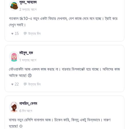
সুমন_আহমেদ
2 সপ্তাহ আগে
গতকাল tk10-এ নতুন একটা ফিচার দেখলাম, বেশ কাজে দেবে মনে হচ্ছে। ট্রাই করে
দেখুন সবাই।
💬 উত্তর দিন
♥ 15
মইনুল_হক
1 সপ্তাহ আগে
নেটওয়ার্কটা আজ একদম কাজ করছে না। বারবার ডিসকানেক্ট হয়ে যাচ্ছে। অফিসের কাজ
আটকে আছে! 😠
💬 উত্তর দিন
♥ 22
নাসরিন_বেগম
6 দিন আগে
বাসায় নতুন রেসিপি বানালাম আজ। চিকেন কারি, কিন্তু একটু ভিন্নভাবে। দারুণ
হয়েছে! 🍲