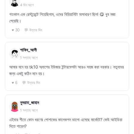
4 দিন আগে
গতকাল এক রেস্টুরেন্টে গিয়েছিলাম, ওদের বিরিয়ানিটা অসাধারণ ছিল! 😋 খুব মজা
পেয়েছি।
💬 উত্তর দিন
♥ 30
শাকিব_আলী
1 সপ্তাহ আগে
আমার মনে হয় tk10 অ্যাপের ইউজার ইন্টারফেসটা আরও সহজ করা দরকার। নতুনদের
জন্য একটু কঠিন মনে হয়।
💬 উত্তর দিন
♥ 6
নুসরাত_জাহান
1 সপ্তাহ আগে
এইবার শীতে কোন ধরণের পোশাকের কালেকশন ভালো এসেছে মার্কেটে? কেউ আইডিয়া
দিতে পারেন?