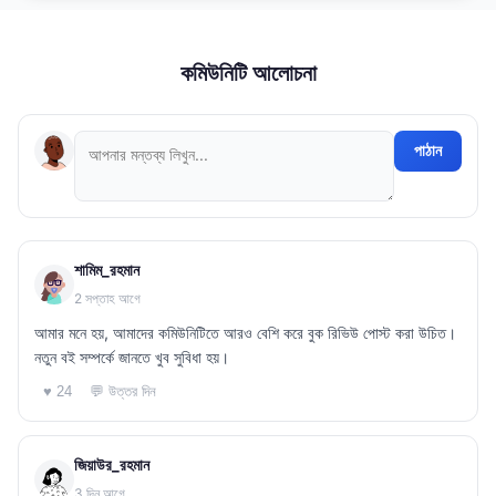
কমিউনিটি আলোচনা
পাঠান
শামিম_রহমান
2 সপ্তাহ আগে
আমার মনে হয়, আমাদের কমিউনিটিতে আরও বেশি করে বুক রিভিউ পোস্ট করা উচিত।
নতুন বই সম্পর্কে জানতে খুব সুবিধা হয়।
💬 উত্তর দিন
♥ 24
জিয়াউর_রহমান
3 দিন আগে