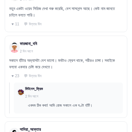
নতুন একটা ওয়েব সিরিজ দেখা শুরু করেছি, বেশ সাসপেন্স আছে। কেউ নাম জানতে
চাইলে বলতে পারি।
💬 উত্তর দিন
♥ 11
ফারজানা_ববি
2 দিন আগে
সকালে হাঁটার অভ্যাসটা বেশ ভালো। মনটাও ফ্রেশ থাকে, শরীরও চাঙ্গা। সবাইকে
বলবো একবার চেষ্টা করে দেখতে।
💬 উত্তর দিন
♥ 23
ফিটনেস_ফ্রিক
2 দিন আগে
একদম ঠিক কথা! আমি রোজ সকালে এক ঘণ্টা হাঁটি।
সাদিয়া_আক্তার