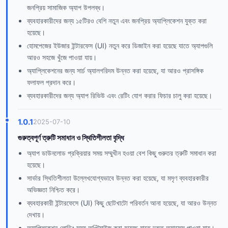
জনপ্রিয় সামাজিক অ্যাপ উপলব্ধ।
ব্যবহারকারীদের জন্য ১৫টিরও বেশি নতুন এবং জনপ্রিয় অ্যাপ্লিকেশন যুক্ত করা
হয়েছে।
হোমপেজের ইউজার ইন্টারফেস (UI) নতুন করে ডিজাইন করা হয়েছে যাতে অ্যাপগুলি
আরও সহজে খুঁজে পাওয়া যায়।
অ্যাপ্লিকেশনের জন্য সার্চ অ্যালগরিদম উন্নত করা হয়েছে, যা আরও প্রাসঙ্গিক
ফলাফল প্রদান করে।
ব্যবহারকারীদের জন্য অ্যাপ রিভিউ এবং রেটিং যোগ করার ফিচার চালু করা হয়েছে।
1.0.1
2025-07-10
গুরুত্বপূর্ণ ত্রুটি সমাধান ও স্থিতিশীলতা বৃদ্ধি
অ্যাপ ডাউনলোড প্রক্রিয়ার সময় সম্মুখীন হওয়া বেশ কিছু গুরুতর ত্রুটি সমাধান করা
হয়েছে।
সার্ভার স্থিতিশীলতা উল্লেখযোগ্যভাবে উন্নত করা হয়েছে, যা মসৃণ ব্যবহারকারীর
অভিজ্ঞতা নিশ্চিত করে।
ব্যবহারকারী ইন্টারফেসে (UI) কিছু ছোটখাটো পরিবর্তন আনা হয়েছে, যা আরও উন্নত
দেখায়।
অ্যাপ্লিকেশন লোডিং সময় অপ্টিমাইজ করা হয়েছে যাতে দ্রুত অ্যাক্সেস পাওয়া যায়।