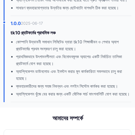
সাধারণ ব্যবহারযোগ্যতার উন্নতির জন্য ছোটখাটো বাগগুলি ঠিক করা হয়েছে।
1.0.0
2025-06-17
tk10 প্ল্যাটফর্মের প্রাথমিক লঞ্চ
কোম্পানি উদ্ভাবনী সমাধান লিমিটেড দ্বারা tk10 শিক্ষাজীবন ও শেখার অ্যাপ
প্ল্যাটফর্মের প্রথম সংস্করণ চালু করা হয়েছে।
প্রাথমিকভাবে উৎপাদনশীলতা এবং বিনোদনমূলক অ্যাপের একটি নির্বাচিত তালিকা
প্ল্যাটফর্মে যোগ করা হয়েছে।
অ্যাপ্লিকেশন ডাউনলোড এবং ইনস্টল করার মূল কার্যকারিতা সফলভাবে চালু করা
হয়েছে।
ব্যবহারকারীদের জন্য সহজ নিবন্ধন এবং লগইন সিস্টেম কার্যকর করা হয়েছে।
অ্যাপ্লিকেশন খুঁজে বের করার জন্য একটি মৌলিক সার্চ ফাংশনালিটি যোগ করা হয়েছে।
আমাদের সম্পর্কে