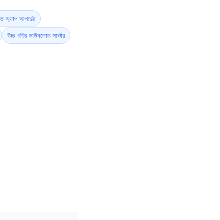
্রুত অ্যাপ আপডেট
উচ্চ গতির ডাউনলোড সার্ভার