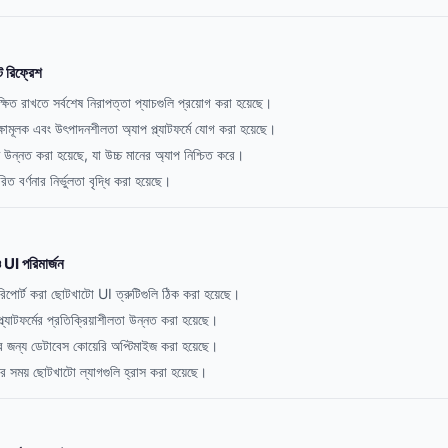
ট রিফ্রেশ
ক্ষিত রাখতে সর্বশেষ নিরাপত্তা প্যাচগুলি প্রয়োগ করা হয়েছে।
ষামূলক এবং উৎপাদনশীলতা অ্যাপ প্ল্যাটফর্মে যোগ করা হয়েছে।
েম উন্নত করা হয়েছে, যা উচ্চ মানের অ্যাপ নিশ্চিত করে।
িত বর্ণনার নির্ভুলতা বৃদ্ধি করা হয়েছে।
 UI পরিমার্জন
 রিপোর্ট করা ছোটখাটো UI ত্রুটিগুলি ঠিক করা হয়েছে।
প্ল্যাটফর্মের প্রতিক্রিয়াশীলতা উন্নত করা হয়েছে।
ধারের জন্য ডেটাবেস কোয়েরি অপ্টিমাইজ করা হয়েছে।
ের সময় ছোটখাটো ল্যাগগুলি হ্রাস করা হয়েছে।