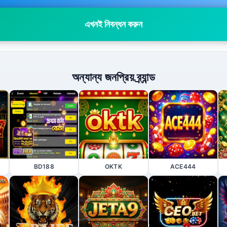
এখনই নিবন্ধন করুন
অন্যান্য জনপ্রিয় ব্র্যান্ড
BD188
OKTK
ACE444