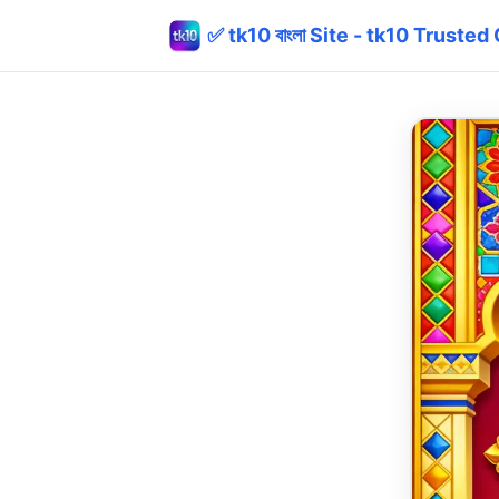
✅ tk10 বাংলা Site - tk10 Trust