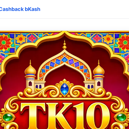
ed Cashback bKash