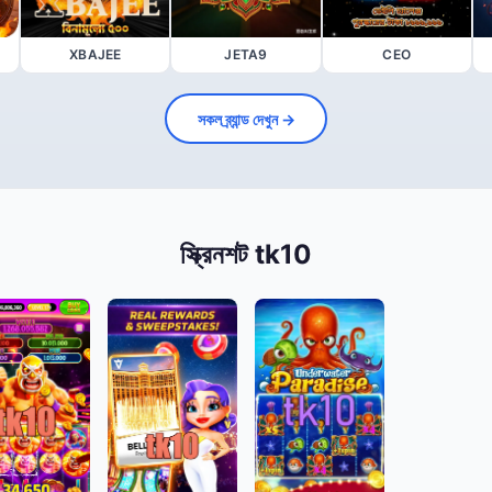
XBAJEE
JETA9
CEO
সকল ব্র্যান্ড দেখুন →
স্ক্রিনশট tk10