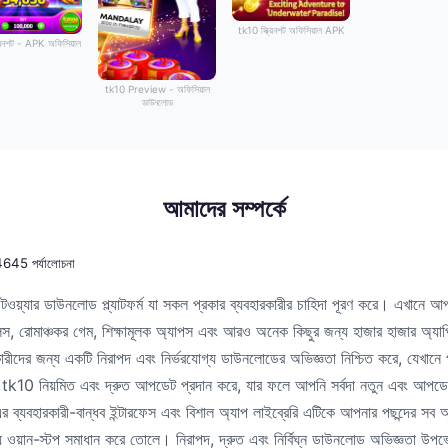
tk10 স্ক্রিনশট অফিসিয়াল APK
রিনশট - APK অফিসিয়াল
tk10 Preview - অফিসিয়াল
ডাউনলোড
আমাদের সম্পর্কে
645 পর্যালোচনা
য়্যার ডাউনলোড প্ল্যাটফর্ম যা সকল প্রকার ব্যবহারকারীর চাহিদা পূরণ করে। এখানে আপ
় টুলস, রোমাঞ্চকর গেম, শিক্ষামূলক অ্যাপস এবং আরও অনেক কিছুর জন্য হাজার হাজার অ্যা
ারকারীদের জন্য একটি নিরাপদ এবং নির্ভরযোগ্য ডাউনলোডের অভিজ্ঞতা নিশ্চিত করে, যেখানে 
। tk10 নিয়মিত এবং দ্রুত আপডেট প্রদান করে, যার ফলে আপনি সর্বদা নতুন এবং আপড
যবহারকারী-বান্ধব ইন্টারফেস এবং বিশাল অ্যাপ লাইব্রেরি এটিকে আপনার পছন্দের সব অ
্য ওয়ান-স্টপ সমাধান করে তোলে। নিরাপদ, দ্রুত এবং নির্বিঘ্ন ডাউনলোড অভিজ্ঞতা উ