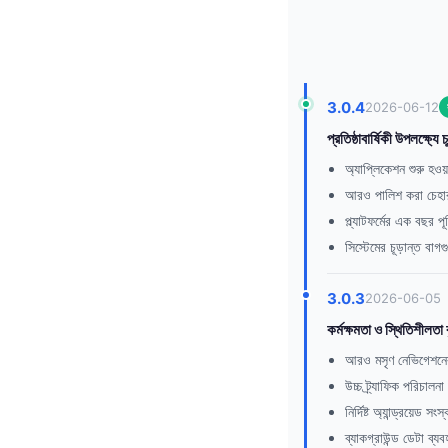
3.0.4
2026-06-12
প্রতিষ্ঠাবার্ষিকী উপলক্ষ্যে চ
অ্যাপ্লিকেশন শুরু হওয
আরও পালিশ করা চেহার
প্ল্যাটফর্মের এক বছর 
সিস্টেমের চূড়ান্ত বা
3.0.3
2026-06-05
কর্মক্ষমতা ও স্থিতিশীলতা ব
আরও মসৃণ নেভিগেশনের 
উচ্চ ট্র্যাফিক পরিচাল
নির্দিষ্ট অ্যান্ড্রয়েড
ব্যাকগ্রাউন্ড ডেটা ব্যব