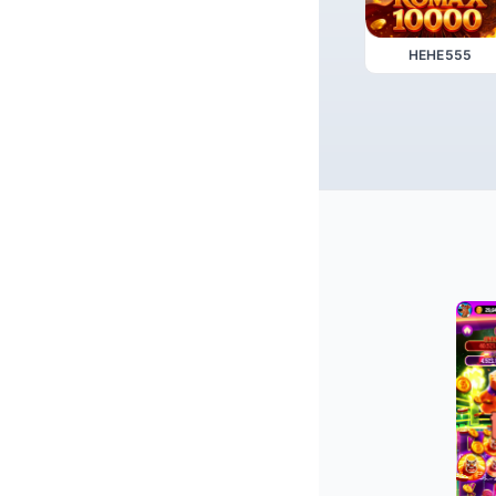
HEHE555