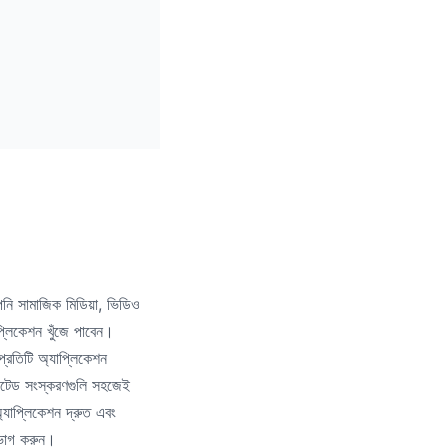
নি সামাজিক মিডিয়া, ভিডিও
প্লিকেশন খুঁজে পাবেন।
প্রতিটি অ্যাপ্লিকেশন
েটেড সংস্করণগুলি সহজেই
্যাপ্লিকেশন দ্রুত এবং
পভোগ করুন।