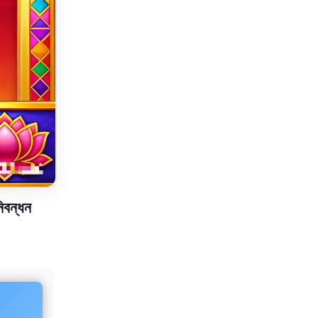
িবন্ধন