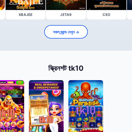
XBAJEE
JETA9
CEO
সকল ব্র্যান্ড দেখুন →
স্ক্রিনশট tk10