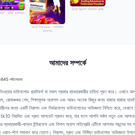
tk10 স্ক্রিনশট অফিসিয়াল APK
রিনশট - APK অফিসিয়াল
tk10 Preview - অফিসিয়াল
ডাউনলোড
আমাদের সম্পর্কে
645 পর্যালোচনা
য়্যার ডাউনলোড প্ল্যাটফর্ম যা সকল প্রকার ব্যবহারকারীর চাহিদা পূরণ করে। এখানে আপ
় টুলস, রোমাঞ্চকর গেম, শিক্ষামূলক অ্যাপস এবং আরও অনেক কিছুর জন্য হাজার হাজার অ্যা
ারকারীদের জন্য একটি নিরাপদ এবং নির্ভরযোগ্য ডাউনলোডের অভিজ্ঞতা নিশ্চিত করে, যেখানে 
। tk10 নিয়মিত এবং দ্রুত আপডেট প্রদান করে, যার ফলে আপনি সর্বদা নতুন এবং আপড
যবহারকারী-বান্ধব ইন্টারফেস এবং বিশাল অ্যাপ লাইব্রেরি এটিকে আপনার পছন্দের সব অ
্য ওয়ান-স্টপ সমাধান করে তোলে। নিরাপদ, দ্রুত এবং নির্বিঘ্ন ডাউনলোড অভিজ্ঞতা উ