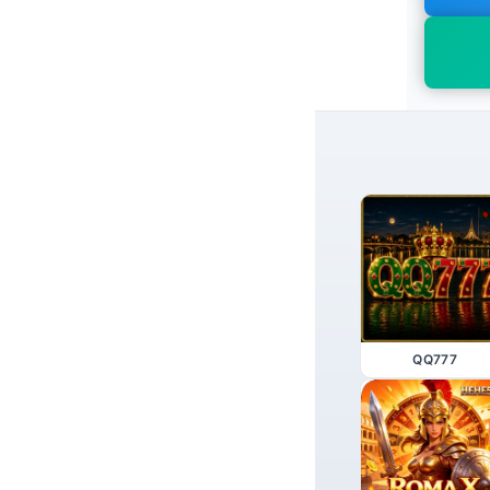
QQ777