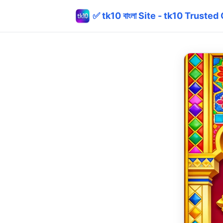
✅ tk10 বাংলা Site - tk10 Trust