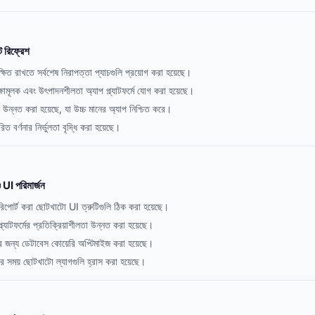
ট রিফ্রেশ
ক্ষিত রাখতে সর্বশেষ নিরাপত্তা প্যাচগুলি প্রয়োগ করা হয়েছে।
ষামূলক এবং উৎপাদনশীলতা অ্যাপ প্ল্যাটফর্মে যোগ করা হয়েছে।
েম উন্নত করা হয়েছে, যা উচ্চ মানের অ্যাপ নিশ্চিত করে।
িত বর্ণনার নির্ভুলতা বৃদ্ধি করা হয়েছে।
 UI পরিমার্জন
 রিপোর্ট করা ছোটখাটো UI ত্রুটিগুলি ঠিক করা হয়েছে।
প্ল্যাটফর্মের প্রতিক্রিয়াশীলতা উন্নত করা হয়েছে।
ধারের জন্য ডেটাবেস কোয়েরি অপ্টিমাইজ করা হয়েছে।
ের সময় ছোটখাটো ল্যাগগুলি হ্রাস করা হয়েছে।