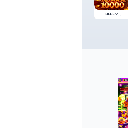
HEHE555