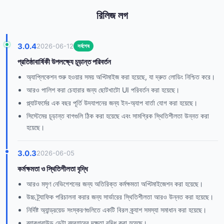
রিলিজ লগ
3.0.4
2026-06-12
সর্বশেষ
প্রতিষ্ঠাবার্ষিকী উপলক্ষ্যে চূড়ান্ত পরিবর্তন
অ্যাপ্লিকেশন শুরু হওয়ার সময় অপ্টিমাইজ করা হয়েছে, যা দ্রুত লোডিং নিশ্চিত করে।
আরও পালিশ করা চেহারার জন্য ছোটখাটো UI পরিবর্তন করা হয়েছে।
প্ল্যাটফর্মের এক বছর পূর্তি উদযাপনের জন্য ইন-অ্যাপ বার্তা যোগ করা হয়েছে।
সিস্টেমের চূড়ান্ত বাগগুলি ঠিক করা হয়েছে এবং সামগ্রিক স্থিতিশীলতা উন্নত করা
হয়েছে।
3.0.3
2026-06-05
কর্মক্ষমতা ও স্থিতিশীলতা বৃদ্ধি
আরও মসৃণ নেভিগেশনের জন্য অতিরিক্ত কর্মক্ষমতা অপ্টিমাইজেশন করা হয়েছে।
উচ্চ ট্র্যাফিক পরিচালনা করার জন্য সার্ভারের স্থিতিশীলতা আরও উন্নত করা হয়েছে।
নির্দিষ্ট অ্যান্ড্রয়েড সংস্করণগুলিতে একটি বিরল ক্র্যাশ সমস্যা সমাধান করা হয়েছে।
ব্যাকগ্রাউন্ড ডেটা ব্যবহারের দক্ষতা বৃদ্ধি করা হয়েছে।