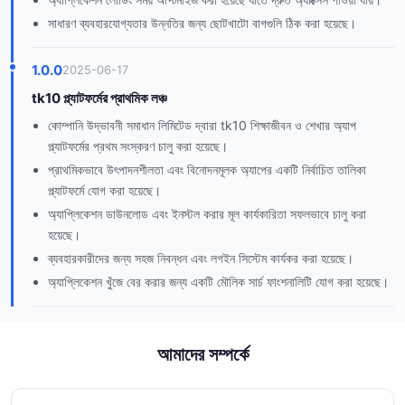
সাধারণ ব্যবহারযোগ্যতার উন্নতির জন্য ছোটখাটো বাগগুলি ঠিক করা হয়েছে।
1.0.0
2025-06-17
tk10 প্ল্যাটফর্মের প্রাথমিক লঞ্চ
কোম্পানি উদ্ভাবনী সমাধান লিমিটেড দ্বারা tk10 শিক্ষাজীবন ও শেখার অ্যাপ
প্ল্যাটফর্মের প্রথম সংস্করণ চালু করা হয়েছে।
প্রাথমিকভাবে উৎপাদনশীলতা এবং বিনোদনমূলক অ্যাপের একটি নির্বাচিত তালিকা
প্ল্যাটফর্মে যোগ করা হয়েছে।
অ্যাপ্লিকেশন ডাউনলোড এবং ইনস্টল করার মূল কার্যকারিতা সফলভাবে চালু করা
হয়েছে।
ব্যবহারকারীদের জন্য সহজ নিবন্ধন এবং লগইন সিস্টেম কার্যকর করা হয়েছে।
অ্যাপ্লিকেশন খুঁজে বের করার জন্য একটি মৌলিক সার্চ ফাংশনালিটি যোগ করা হয়েছে।
আমাদের সম্পর্কে