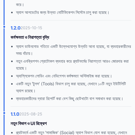
করে।
অ্যাপ আপডেটের জন্য উন্নত নোটিফিকেশন সিস্টেম চালু করা হয়েছে।
1.2.0
2025-10-15
কর্মক্ষমতা ও নিরাপত্তা বৃদ্ধি
অ্যাপ ডাউনলোড গতিতে একটি উল্লেখযোগ্য উন্নতি আনা হয়েছে, যা ব্যবহারকারীদের
সময় বাঁচায়।
নতুন এনক্রিপশন প্রোটোকল ব্যবহার করে প্ল্যাটফর্মের নিরাপত্তা আরও জোরদার করা
হয়েছে।
অ্যাপ্লিকেশন লোডিং এবং নেভিগেশন কর্মক্ষমতা অপ্টিমাইজ করা হয়েছে।
একটি নতুন 'টুলস' (Tools) বিভাগ চালু করা হয়েছে, যেখানে ১০টি নতুন ইউটিলিটি
অ্যাপ রয়েছে।
ব্যবহারকারীদের দ্বারা রিপোর্ট করা বেশ কিছু ছোটখাটো বাগ সমাধান করা হয়েছে।
1.1.0
2025-08-25
নতুন বিভাগ ও UI রিফ্রেশ
প্ল্যাটফর্মে একটি নতুন 'সামাজিক' (Social) অ্যাপ বিভাগ যোগ করা হয়েছে, যেখানে