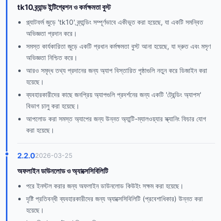
tk10 ব্র্যান্ড ইন্টিগ্রেশন ও কর্মক্ষমতা বুস্ট
প্ল্যাটফর্ম জুড়ে 'tk10' ব্র্যান্ডিং সম্পূর্ণভাবে একীভূত করা হয়েছে, যা একটি সমন্বিত
অভিজ্ঞতা প্রদান করে।
সমস্ত কার্যকারিতা জুড়ে একটি প্রধান কর্মক্ষমতা বুস্ট আনা হয়েছে, যা দ্রুত এবং মসৃণ
অভিজ্ঞতা নিশ্চিত করে।
আরও সমৃদ্ধ তথ্য প্রদানের জন্য অ্যাপ বিস্তারিত পৃষ্ঠাগুলি নতুন করে ডিজাইন করা
হয়েছে।
ব্যবহারকারীদের কাছে জনপ্রিয় অ্যাপগুলি প্রদর্শনের জন্য একটি 'ট্রেন্ডিং অ্যাপস'
বিভাগ চালু করা হয়েছে।
আপলোড করা সমস্ত অ্যাপের জন্য উন্নত অ্যান্টি-ম্যালওয়্যার স্ক্যানিং ফিচার যোগ
করা হয়েছে।
2.2.0
2026-03-25
অফলাইন ডাউনলোড ও অ্যাক্সেসিবিলিটি
পরে ইনস্টল করার জন্য অফলাইন ডাউনলোড কিউইং সক্ষম করা হয়েছে।
দৃষ্টি প্রতিবন্ধী ব্যবহারকারীদের জন্য অ্যাক্সেসিবিলিটি (প্রবেশাধিকার) উন্নত করা
হয়েছে।