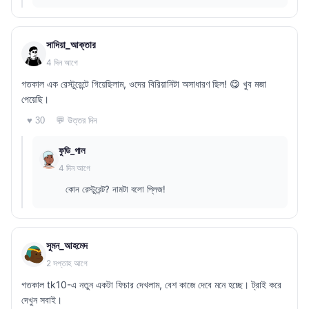
সাদিয়া_আক্তার
4 দিন আগে
গতকাল এক রেস্টুরেন্টে গিয়েছিলাম, ওদের বিরিয়ানিটা অসাধারণ ছিল! 😋 খুব মজা
পেয়েছি।
💬 উত্তর দিন
♥ 30
ফুডি_গাল
4 দিন আগে
কোন রেস্টুরেন্ট? নামটা বলো প্লিজ!
সুমন_আহমেদ
2 সপ্তাহ আগে
গতকাল tk10-এ নতুন একটা ফিচার দেখলাম, বেশ কাজে দেবে মনে হচ্ছে। ট্রাই করে
দেখুন সবাই।