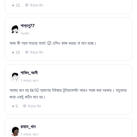
💬 উত্তর দিন
♥ 15
শান্তনু77
গতকাল
আজ কী গরম পড়েছে বাবা! 🥵 এসিও কাজ করছে না মনে হচ্ছে।
💬 উত্তর দিন
♥ 18
শাকিব_আলী
1 সপ্তাহ আগে
আমার মনে হয় tk10 অ্যাপের ইউজার ইন্টারফেসটা আরও সহজ করা দরকার। নতুনদের
জন্য একটু কঠিন মনে হয়।
💬 উত্তর দিন
♥ 6
রাহাত_খান
1 সপ্তাহ আগে