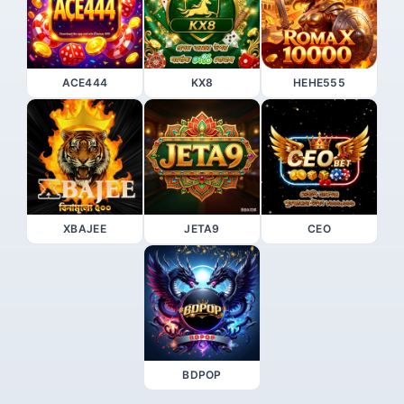
ACE444
KX8
HEHE555
XBAJEE
JETA9
CEO
BDPOP