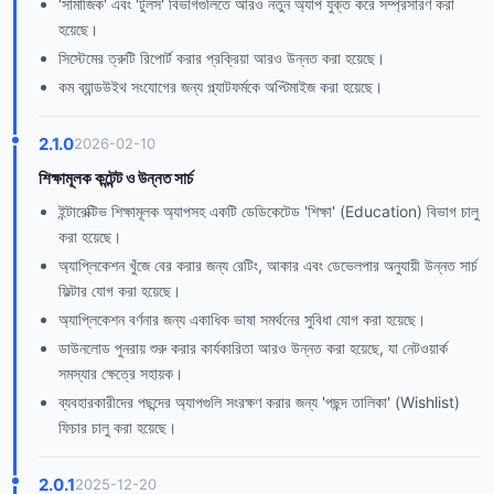
'সামাজিক' এবং 'টুলস' বিভাগগুলিতে আরও নতুন অ্যাপ যুক্ত করে সম্প্রসারণ করা
হয়েছে।
সিস্টেমের ত্রুটি রিপোর্ট করার প্রক্রিয়া আরও উন্নত করা হয়েছে।
কম ব্যান্ডউইথ সংযোগের জন্য প্ল্যাটফর্মকে অপ্টিমাইজ করা হয়েছে।
2.1.0
2026-02-10
শিক্ষামূলক কন্টেন্ট ও উন্নত সার্চ
ইন্টারেক্টিভ শিক্ষামূলক অ্যাপসহ একটি ডেডিকেটেড 'শিক্ষা' (Education) বিভাগ চালু
করা হয়েছে।
অ্যাপ্লিকেশন খুঁজে বের করার জন্য রেটিং, আকার এবং ডেভেলপার অনুযায়ী উন্নত সার্চ
ফিল্টার যোগ করা হয়েছে।
অ্যাপ্লিকেশন বর্ণনার জন্য একাধিক ভাষা সমর্থনের সুবিধা যোগ করা হয়েছে।
ডাউনলোড পুনরায় শুরু করার কার্যকারিতা আরও উন্নত করা হয়েছে, যা নেটওয়ার্ক
সমস্যার ক্ষেত্রে সহায়ক।
ব্যবহারকারীদের পছন্দের অ্যাপগুলি সংরক্ষণ করার জন্য 'পছন্দ তালিকা' (Wishlist)
ফিচার চালু করা হয়েছে।
2.0.1
2025-12-20