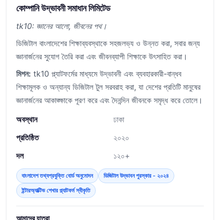
কোম্পানি উদ্ভাবনী সমাধান লিমিটেড
tk10: জ্ঞানের আলো, জীবনের পথ।
ডিজিটাল বাংলাদেশের শিক্ষাব্যবস্থাকে সহজলভ্য ও উন্নত করা, সবার জন্য
জ্ঞানার্জনের সুযোগ তৈরি করা এবং জীবনব্যাপী শিক্ষাকে উৎসাহিত করা।
মিশন:
tk10 প্ল্যাটফর্মের মাধ্যমে উদ্ভাবনী এবং ব্যবহারকারী-বান্ধব
শিক্ষামূলক ও অন্যান্য ডিজিটাল টুল সরবরাহ করা, যা দেশের প্রতিটি মানুষের
জ্ঞানার্জনের আকাঙ্ক্ষাকে পূরণ করে এবং দৈনন্দিন জীবনকে সমৃদ্ধ করে তোলে।
অবস্থান
ঢাকা
প্রতিষ্ঠিত
২০২০
দল
১২০+
বাংলাদেশ তথ্যপ্রযুক্তি বোর্ড অনুমোদন
ডিজিটাল উদ্ভাবন পুরস্কার - ২০২৪
ইন্টারঅ্যাক্টিভ শেখার প্ল্যাটফর্ম স্বীকৃতি
আমাদের যাত্রা