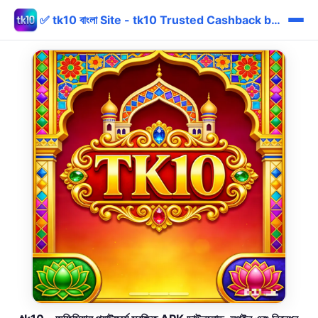
✅ tk10 বাংলা Site - tk10 Trusted Cashback bKash