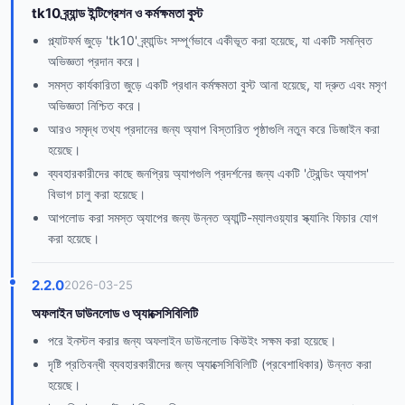
tk10 ব্র্যান্ড ইন্টিগ্রেশন ও কর্মক্ষমতা বুস্ট
প্ল্যাটফর্ম জুড়ে 'tk10' ব্র্যান্ডিং সম্পূর্ণভাবে একীভূত করা হয়েছে, যা একটি সমন্বিত
অভিজ্ঞতা প্রদান করে।
সমস্ত কার্যকারিতা জুড়ে একটি প্রধান কর্মক্ষমতা বুস্ট আনা হয়েছে, যা দ্রুত এবং মসৃণ
অভিজ্ঞতা নিশ্চিত করে।
আরও সমৃদ্ধ তথ্য প্রদানের জন্য অ্যাপ বিস্তারিত পৃষ্ঠাগুলি নতুন করে ডিজাইন করা
হয়েছে।
ব্যবহারকারীদের কাছে জনপ্রিয় অ্যাপগুলি প্রদর্শনের জন্য একটি 'ট্রেন্ডিং অ্যাপস'
বিভাগ চালু করা হয়েছে।
আপলোড করা সমস্ত অ্যাপের জন্য উন্নত অ্যান্টি-ম্যালওয়্যার স্ক্যানিং ফিচার যোগ
করা হয়েছে।
2.2.0
2026-03-25
অফলাইন ডাউনলোড ও অ্যাক্সেসিবিলিটি
পরে ইনস্টল করার জন্য অফলাইন ডাউনলোড কিউইং সক্ষম করা হয়েছে।
দৃষ্টি প্রতিবন্ধী ব্যবহারকারীদের জন্য অ্যাক্সেসিবিলিটি (প্রবেশাধিকার) উন্নত করা
হয়েছে।