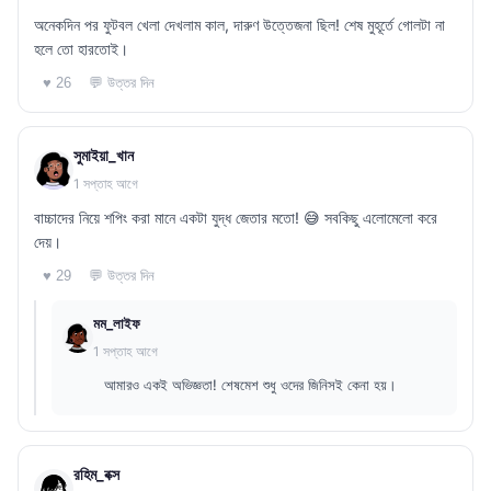
অনেকদিন পর ফুটবল খেলা দেখলাম কাল, দারুণ উত্তেজনা ছিল! শেষ মুহূর্তে গোলটা না
হলে তো হারতোই।
💬 উত্তর দিন
♥ 26
সুমাইয়া_খান
1 সপ্তাহ আগে
বাচ্চাদের নিয়ে শপিং করা মানে একটা যুদ্ধ জেতার মতো! 😅 সবকিছু এলোমেলো করে
দেয়।
💬 উত্তর দিন
♥ 29
মম_লাইফ
1 সপ্তাহ আগে
আমারও একই অভিজ্ঞতা! শেষমেশ শুধু ওদের জিনিসই কেনা হয়।
রহিম_বক্স