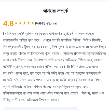
আমাদের সম্পর্কে
4.8
★
★
★
★
★
94645 পর্যালোচনা
tk10
হল একটি ব্যাপক সফটওয়্যার ডাউনলোড প্ল্যাটফর্ম যা সকল প্রকার
ব্যবহারকারীর চাহিদা পূরণ করে। এখানে আপনি সামাজিক মিডিয়া, ভিডিও স্ট্রিমিং,
নিত্যপ্রয়োজনীয় টুলস, রোমাঞ্চকর গেম, শিক্ষামূলক অ্যাপস এবং আরও অনেক কিছুর
জন্য হাজার হাজার অ্যাপ্লিকেশন খুঁজে পাবেন। আমাদের প্ল্যাটফর্মটি ব্যবহারকারীদের
জন্য একটি নিরাপদ এবং নির্ভরযোগ্য ডাউনলোডের অভিজ্ঞতা নিশ্চিত করে, যেখানে
প্রতিটি অ্যাপ্লিকেশন কঠোরভাবে পরীক্ষা করা হয়। tk10 নিয়মিত এবং দ্রুত
আপডেট প্রদান করে, যার ফলে আপনি সর্বদা নতুন এবং আপডেটেড সংস্করণগুলি
সহজেই ডাউনলোড করতে পারেন। এর ব্যবহারকারী-বান্ধব ইন্টারফেস এবং বিশাল
অ্যাপ লাইব্রেরি এটিকে আপনার পছন্দের সব অ্যাপ্লিকেশন দ্রুত এবং
সুবিধাজনকভাবে পাওয়ার জন্য ওয়ান-স্টপ সমাধান করে তোলে। নিরাপদ, দ্রুত এবং
নির্বিঘ্ন ডাউনলোড অভিজ্ঞতা উপভোগ করুন।