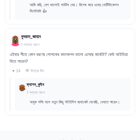
আমি করি, বেশ ভালোই সার্ভিস দেয়। বিশেষ করে ওদের নোটিফিকেশন
সিস্টেমটা 👍
নুসরাত_জাহান
1 সপ্তাহ আগে
এইবার শীতে কোন ধরণের পোশাকের কালেকশন ভালো এসেছে মার্কেটে? কেউ আইডিয়া
দিতে পারেন?
💬 উত্তর দিন
♥ 14
ফ্যাশন_কুইন
1 সপ্তাহ আগে
অমুক শপিং মলে নতুন কিছু স্টাইলিশ জ্যাকেট দেখেছি, দেখতে পারেন।