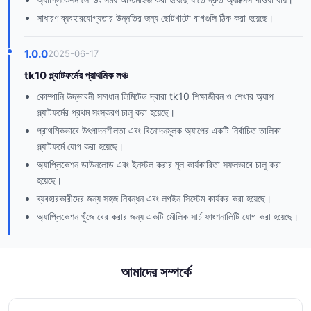
সাধারণ ব্যবহারযোগ্যতার উন্নতির জন্য ছোটখাটো বাগগুলি ঠিক করা হয়েছে।
1.0.0
2025-06-17
tk10 প্ল্যাটফর্মের প্রাথমিক লঞ্চ
কোম্পানি উদ্ভাবনী সমাধান লিমিটেড দ্বারা tk10 শিক্ষাজীবন ও শেখার অ্যাপ
প্ল্যাটফর্মের প্রথম সংস্করণ চালু করা হয়েছে।
প্রাথমিকভাবে উৎপাদনশীলতা এবং বিনোদনমূলক অ্যাপের একটি নির্বাচিত তালিকা
প্ল্যাটফর্মে যোগ করা হয়েছে।
অ্যাপ্লিকেশন ডাউনলোড এবং ইনস্টল করার মূল কার্যকারিতা সফলভাবে চালু করা
হয়েছে।
ব্যবহারকারীদের জন্য সহজ নিবন্ধন এবং লগইন সিস্টেম কার্যকর করা হয়েছে।
অ্যাপ্লিকেশন খুঁজে বের করার জন্য একটি মৌলিক সার্চ ফাংশনালিটি যোগ করা হয়েছে।
আমাদের সম্পর্কে