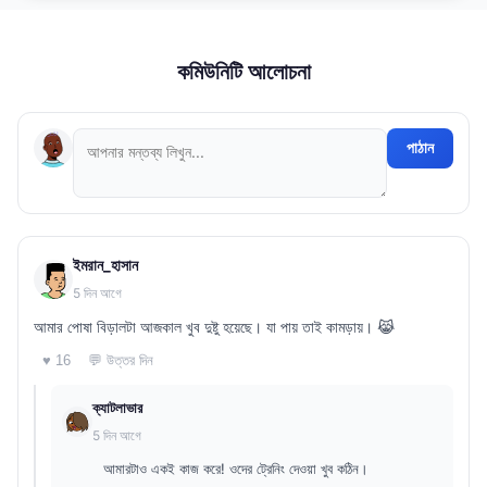
কমিউনিটি আলোচনা
পাঠান
ইমরান_হাসান
5 দিন আগে
আমার পোষা বিড়ালটা আজকাল খুব দুষ্টু হয়েছে। যা পায় তাই কামড়ায়। 😹
💬 উত্তর দিন
♥ 16
ক্যাটলাভার
5 দিন আগে
আমারটাও একই কাজ করে! ওদের ট্রেনিং দেওয়া খুব কঠিন।