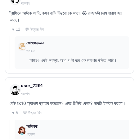
গতকাল
ট্রাফিকে আটকে আছি, কখন বাড়ি ফিরবো কে জানে! 😭 মেজাজটা চরম খারাপ হয়ে
আছে।
💬 উত্তর দিন
♥ 12
সোহেল২০০০
গতকাল
আমারও একই অবস্থা, আধা ঘণ্টা ধরে এক জায়গায় দাঁড়িয়ে আছি।
user_7291
গতকাল
কেউ tk10 অ্যাপটা ব্যবহার করেছেন? ওটার রিভিউ কেমন? ভাবছি ইনস্টল করবো।
💬 উত্তর দিন
♥ 5
আলিবাবা
গতকাল